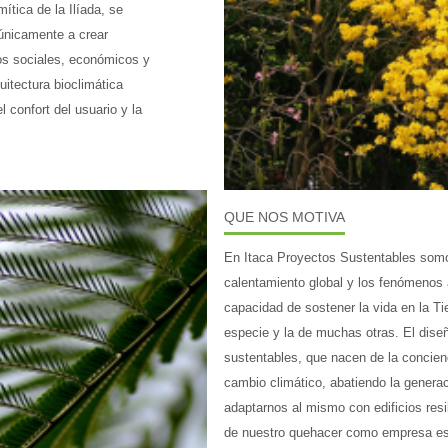
ítica de la Ilíada, se
únicamente a crear
ios sociales, económicos y
itectura bioclimática
l confort del usuario y la
QUE NOS MOTIVA
En Itaca Proyectos Sustentables somo
calentamiento global y los fenómenos 
capacidad de sostener la vida en la T
especie y la de muchas otras. El diseñ
sustentables, que nacen de la concienc
cambio climático, abatiendo la genera
adaptarnos al mismo con edificios resi
de nuestro quehacer como empresa es i