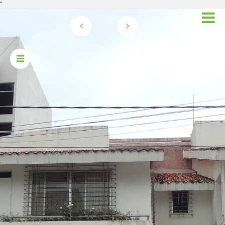
“
IDAD: